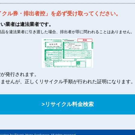
イクル券・排出者控」を
必ず受け取ってください。
ない業者は違法業者です。
製品を違法業者に引き渡した場合、
排出者が罪に問われることはありません。
控が発行されます。
りませんが、正しくリサイクル手順が行われた証明になります
>リサイクル料金検索
 for Electric Home Appliances, All rights reserved.