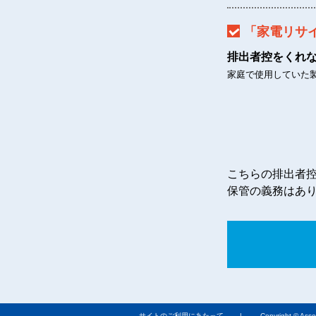
「家電リサ
排出者控をくれ
家庭で使用していた
こちらの排出者
保管の義務はあ
サイトのご利用にあたって
| Copyright © Association