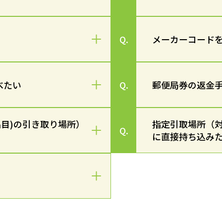
メーカーコード
Q.
べたい
郵便局券の返金
Q.
品目)の引き取り場所）
指定引取場所（対
Q.
に直接持ち込み